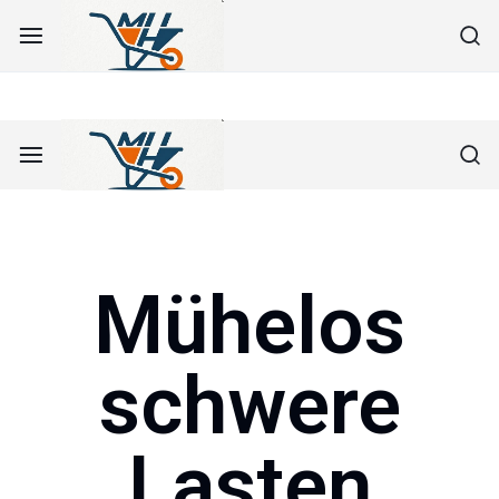
AKTIONEN
Sehen Sie unsere aktuellen Angebote
Mayer
Helmut
Mayer
Helmut
Mühelos
schwere
Lasten