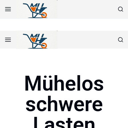
AKTIONEN
Sehen Sie unsere aktuellen Angebote
Mayer
Helmut
Mayer
Helmut
Mühelos
schwere
Lasten