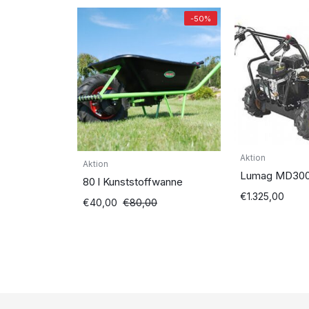
-50%
Aktion
Aktion
Lumag MD300
80 l Kunststoffwanne
€
1.325,00
Ursprünglicher
Aktueller
€
40,00
€
80,00
Preis
Preis
war:
ist:
€80,00
€40,00.