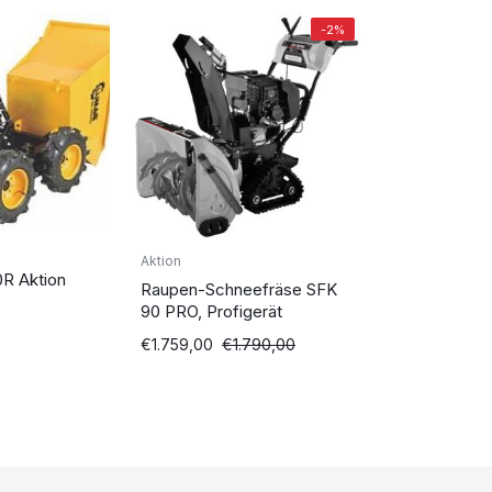
-2%
Aktion
R Aktion
Raupen-Schneefräse SFK
90 PRO, Profigerät
Ursprünglicher
Aktueller
€
1.759,00
€
1.790,00
Preis
Preis
war:
ist:
€1.790,00
€1.759,00.