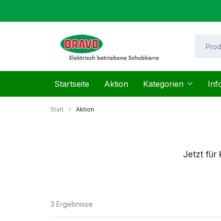
Zum
Inhalt
springen
Mayer
Startseite
Aktion
Kategorien
Inf
Helmut
Start
Aktion
Jetzt für
3 Ergebnisse