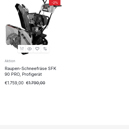
-2%
Aktion
Raupen-Schneefräse SFK
90 PRO, Profigerät
Ursprünglicher
Aktueller
€
1.759,00
€
1.790,00
Preis
Preis
war:
ist:
€1.790,00
€1.759,00.