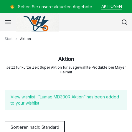
Zum
AKTIONEN
Sehen Sie unsere aktuellen Angebote
Inhalt
springen
Mayer
Start
Aktion
Helmut
Aktion
Jetzt für kurze Zeit Super Aktion für ausgewählte Produkte bei Mayer
Helmut
View wishlist
“Lumag MD300R Aktion” has been added
to your wishlist
Sortieren nach:
Standard