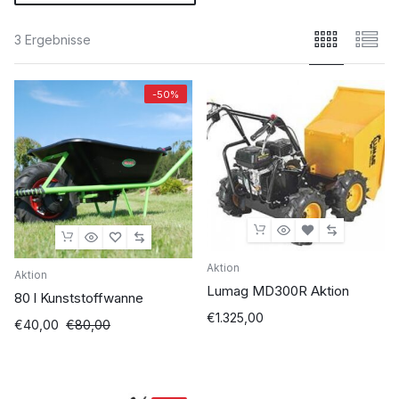
3 Ergebnisse
-50%
Aktion
Aktion
Lumag MD300R Aktion
80 l Kunststoffwanne
€
1.325,00
Ursprünglicher
Aktueller
€
40,00
€
80,00
Preis
Preis
war:
ist:
€80,00
€40,00.