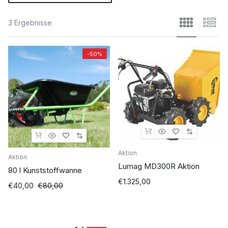
3 Ergebnisse
-50%
Aktion
Aktion
Lumag MD300R Aktion
80 l Kunststoffwanne
€
1.325,00
Ursprünglicher
Aktueller
€
40,00
€
80,00
Preis
Preis
war:
ist:
€80,00
€40,00.