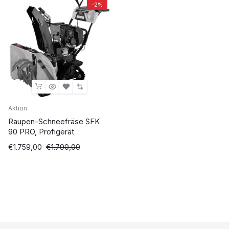
-2%
Aktion
Raupen-Schneefräse SFK
90 PRO, Profigerät
Ursprünglicher
Aktueller
€
1.759,00
€
1.790,00
Preis
Preis
war:
ist:
€1.790,00
€1.759,00.