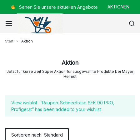
Zum
AKTIONEN
Sehen Sie unsere aktuellen Angebote
Inhalt
springen
Mayer
Start
Aktion
Helmut
Aktion
Jetzt für kurze Zeit Super Aktion für ausgewählte Produkte bei Mayer
Helmut
View wishlist
“Raupen-Schneefräse SFK 90 PRO,
Profigerät” has been added to your wishlist
Sortieren nach:
Standard