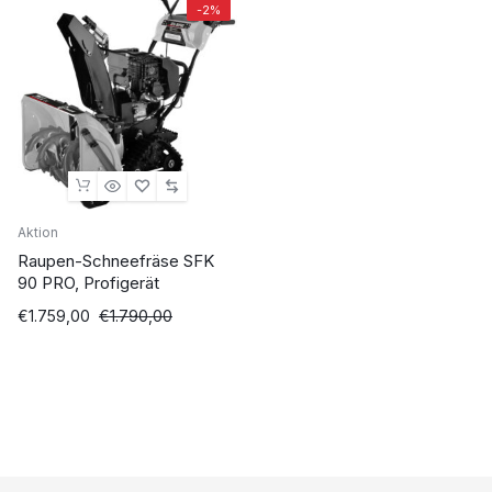
-2%
Aktion
Raupen-Schneefräse SFK
90 PRO, Profigerät
Ursprünglicher
Aktueller
€
1.759,00
€
1.790,00
Preis
Preis
war:
ist:
€1.790,00
€1.759,00.