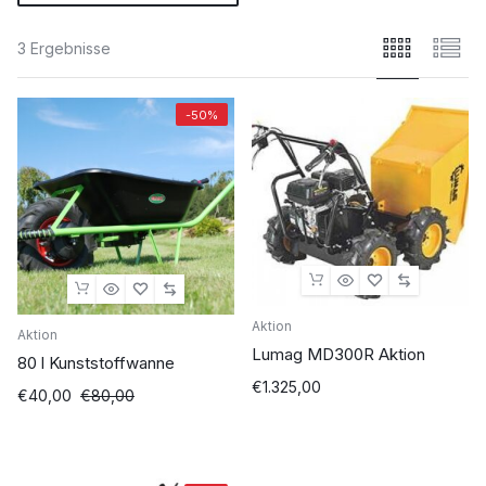
3 Ergebnisse
-50%
Aktion
Aktion
Lumag MD300R Aktion
80 l Kunststoffwanne
€
1.325,00
Ursprünglicher
Aktueller
€
40,00
€
80,00
Preis
Preis
war:
ist:
€80,00
€40,00.