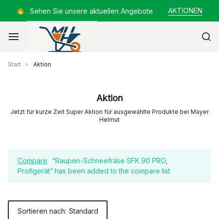
Zum
AKTIONEN
Sehen Sie unsere aktuellen Angebote
Inhalt
springen
Mayer
Start
Aktion
Helmut
Aktion
Jetzt für kurze Zeit Super Aktion für ausgewählte Produkte bei Mayer
Helmut
Compare
“Raupen-Schneefräse SFK 90 PRO,
Profigerät” has been added to the compare list
Sortieren nach:
Standard