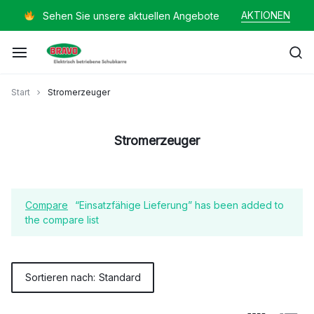
Zum
AKTIONEN
Sehen Sie unsere aktuellen Angebote
Inhalt
springen
Mayer
Start
Stromerzeuger
Helmut
Stromerzeuger
Compare
“Einsatzfähige Lieferung” has been added to
the compare list
Sortieren nach:
Standard