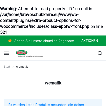
Warning
: Attempt to read property "ID" on null in
/var/home/bravoschubkarre.eu/www/wp-
content/plugins/extra-product-options-for-
woocommerce/includes/class-epofw-front.php
on line
321
Zum
AKTIONEN
Sehen Sie unsere aktuellen Angebote
Inhalt
springen
Mayer
Start
wematik
Helmut
wematik
Es wurden keine Produkte gefunden, die deiner