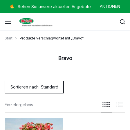
Zum
AKTIONEN
Sehen Sie unsere aktuellen Angebote
Inhalt
springen
Mayer
Start
Produkte verschlagwortet mit „Bravo“
Helmut
Bravo
Sortieren nach:
Standard
Einzelergebnis