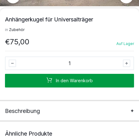
Anhängerkugel für Universalträger
in
Zubehör
€
75,00
Auf Lager
Anhängerkugel
für
Universalträger
In den Warenkorb
Stück
Beschreibung
Ähnliche Produkte