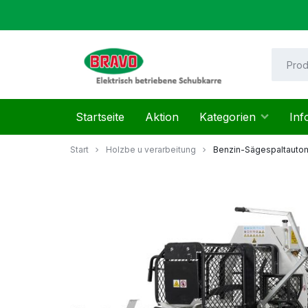
Zum
Inhalt
springen
Mayer
Startseite
Aktion
Kategorien
Inf
Helmut
Start
Holzbe u verarbeitung
Benzin-Sägespaltauto