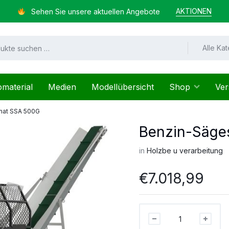
AKTIONEN
Sehen Sie unsere aktuellen Angebote
Alle Ka
omaterial
Medien
Modellübersicht
Shop
Ver
mat SSA 500G
Benzin-Säge
in
Holzbe u verarbeitung
€
7.018,99
Benzin-
Sägespaltautomat