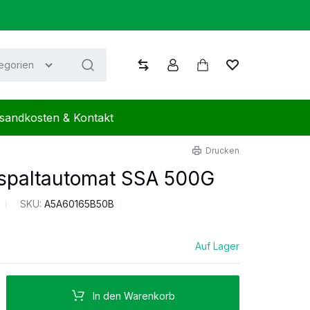
tegorien
Vergleichen
Konto
Warenkorb
Wunschliste
sandkosten & Kontakt
Drucken
spaltautomat SSA 500G
SKU:
A5A60165B50B
Auf Lager
In den Warenkorb