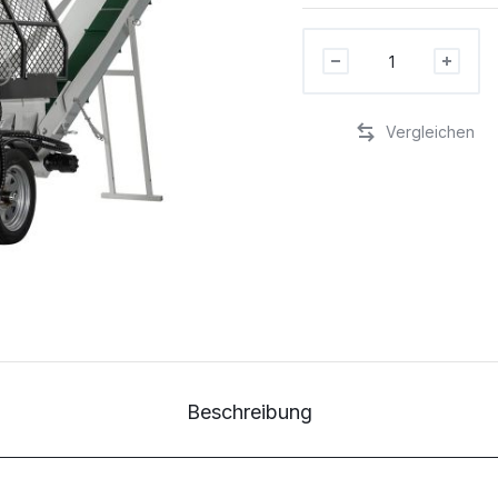
Benzin-
Sägespaltautomat
SSA
500G
Stück
Beschreibung