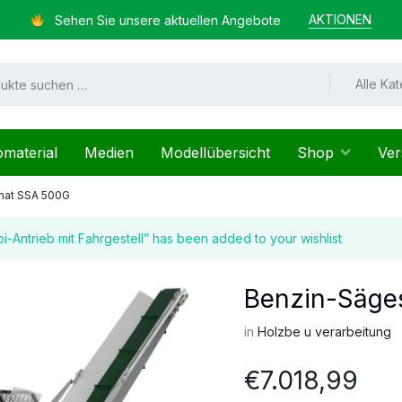
AKTIONEN
Sehen Sie unsere aktuellen Angebote
Alle Ka
omaterial
Medien
Modellübersicht
Shop
Ver
mat SSA 500G
Antrieb mit Fahrgestell” has been added to your wishlist
Benzin-Säge
in
Holzbe u verarbeitung
€
7.018,99