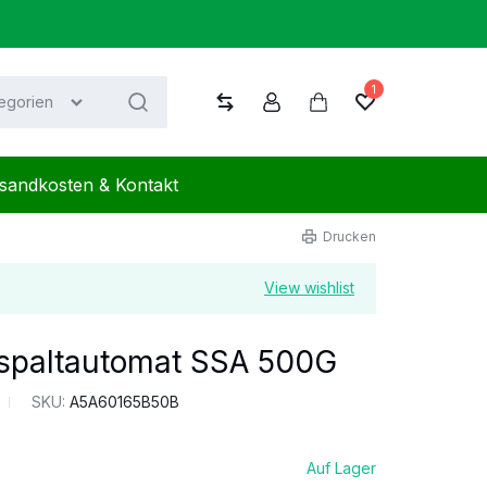
1
tegorien
Vergleichen
Konto
Warenkorb
Wunschliste
sandkosten & Kontakt
Drucken
View wishlist
spaltautomat SSA 500G
SKU:
A5A60165B50B
Auf Lager