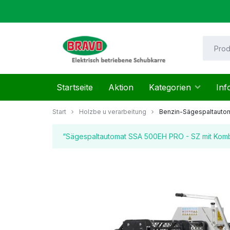
Zum
Inhalt
springen
Mayer
Startseite
Aktion
Kategorien
Inf
Helmut
Start
Holzbe u verarbeitung
Benzin-Sägespaltauto
“Sägespaltautomat SSA 500EH PRO - SZ mit Kombi-