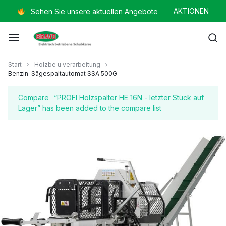
Zum
AKTIONEN
Sehen Sie unsere aktuellen Angebote
Inhalt
springen
Mayer
Start
Holzbe u verarbeitung
Benzin-Sägespaltautomat SSA 500G
Helmut
Compare
“PROFI Holzspalter HE 16N - letzter Stück auf
Lager” has been added to the compare list