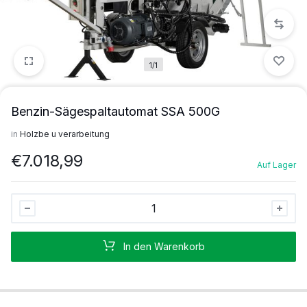
1/1
Benzin-Sägespaltautomat SSA 500G
in
Holzbe u verarbeitung
€
7.018,99
Auf Lager
Benzin-
Sägespaltautomat
SSA
In den Warenkorb
500G
Stück