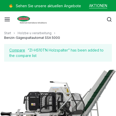
Zum
AKTIONEN
Sehen Sie unsere aktuellen Angebote
Inhalt
springen
Mayer
Start
Holzbe u verarbeitung
Benzin-Sägespaltautomat SSA 500G
Helmut
Compare
“ZI-HS10TN Holzspalter” has been added to
the compare list