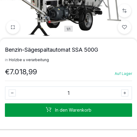
1/1
Benzin-Sägespaltautomat SSA 500G
in
Holzbe u verarbeitung
€
7.018,99
Auf Lager
Benzin-
Sägespaltautomat
SSA
In den Warenkorb
500G
Stück