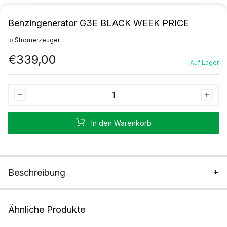
Benzingenerator G3E BLACK WEEK PRICE
in
Stromerzeuger
€
339,00
Auf Lager
Benzingenerator
G3E
BLACK
In den Warenkorb
WEEK
PRICE
Stück
Beschreibung
Ähnliche Produkte