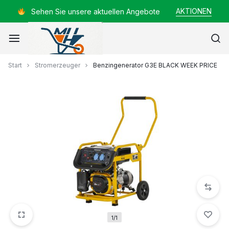
Zum
AKTIONEN
Sehen Sie unsere aktuellen Angebote
Inhalt
springen
Mayer
Start
Stromerzeuger
Benzingenerator G3E BLACK WEEK PRICE
Helmut
1/1