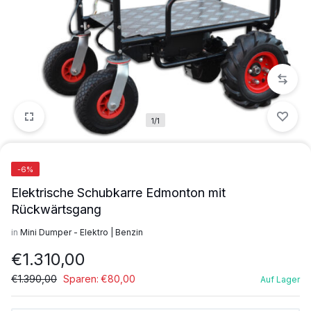
1/1
-6%
Elektrische Schubkarre Edmonton mit
Rückwärtsgang
in
Mini Dumper - Elektro | Benzin
€
1.310,00
€
1.390,00
Sparen:
€
80,00
Auf Lager