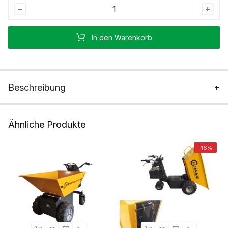
Elektrische
Schubkarre
Edmonton
In den Warenkorb
mit
Rückwärtsgang
Stück
Beschreibung
Ähnliche Produkte
-16%