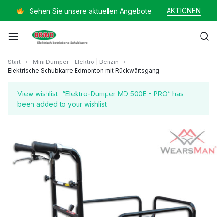
Zum
AKTIONEN
Sehen Sie unsere aktuellen Angebote
Inhalt
springen
Mayer
Start
Mini Dumper - Elektro | Benzin
Elektrische Schubkarre Edmonton mit Rückwärtsgang
Helmut
View wishlist
“Elektro-Dumper MD 500E - PRO” has
been added to your wishlist