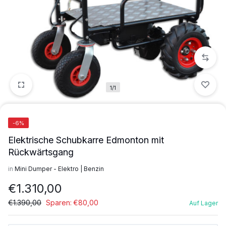
1/1
-6%
Elektrische Schubkarre Edmonton mit
Rückwärtsgang
in
Mini Dumper - Elektro | Benzin
€
1.310,00
€
1.390,00
Sparen:
€
80,00
Auf Lager