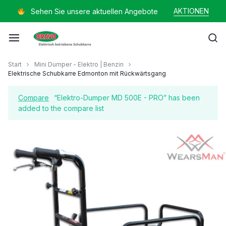
Zum
AKTIONEN
Sehen Sie unsere aktuellen Angebote
Inhalt
springen
Mayer
Start
Mini Dumper - Elektro | Benzin
Elektrische Schubkarre Edmonton mit Rückwärtsgang
Helmut
Compare
“Elektro-Dumper MD 500E - PRO” has been
added to the compare list