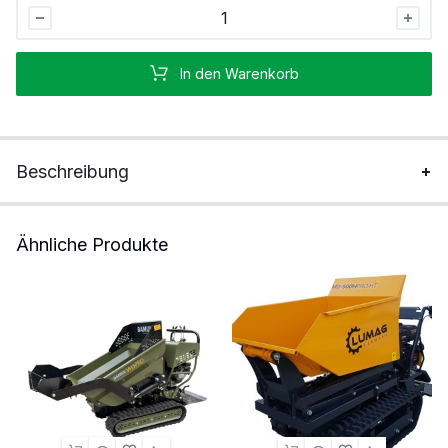
Elektrische
Schubkarre
Edmonton
In den Warenkorb
mit
Rückwärtsgang
Stück
Beschreibung
Ähnliche Produkte