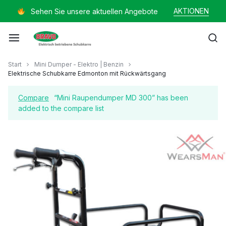
Zum
AKTIONEN
Sehen Sie unsere aktuellen Angebote
Inhalt
springen
Mayer
Start
Mini Dumper - Elektro | Benzin
Elektrische Schubkarre Edmonton mit Rückwärtsgang
Helmut
Compare
“Mini Raupendumper MD 300” has been
added to the compare list