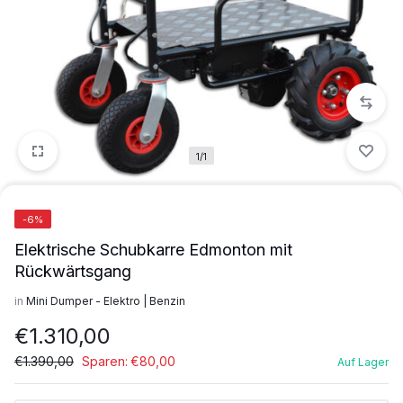
1/1
-6%
Elektrische Schubkarre Edmonton mit
Rückwärtsgang
in
Mini Dumper - Elektro | Benzin
€
1.310,00
€
1.390,00
Sparen:
€
80,00
Auf Lager