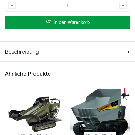
Elektrische
Schubkarre
Edmonton
In den Warenkorb
mit
Rückwärtsgang
Stück
Beschreibung
Ähnliche Produkte