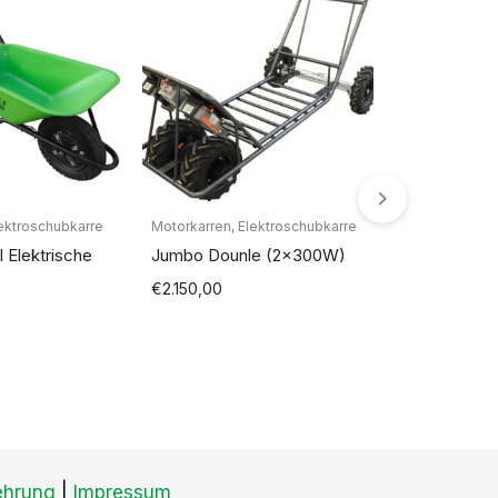
lektroschubkarre
Motorkarren, Elektroschubkarre
Elektroschubk
Elektrische
Jumbo Dounle (2x300W)
Elektroschu
Fahrgestell
€
2.150,00
€
639,00
ehrung
|
Impressum