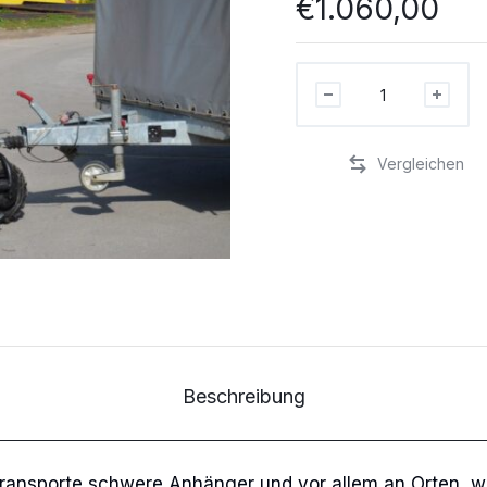
€
1.060,00
Elektrische
Zugmaschine
für
Schieben
von
Anhängern
Stück
Beschreibung
ransporte schwere Anhänger und vor allem an Orten, w