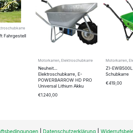
ktroschubkarre
t Fahrgestell
Motorkarren, Elektroschubkarre
Motorkarren, E
Neuheit…
ZI-EWB500LI 
Elektroschubkarre, E-
Schubkarre
POWERBARROW HD PRO
€
419,00
Universal Lithium Akku
€
1.240,00
äftsbedingungen
|
Datenschutzerklärung
|
Widerrufsbel