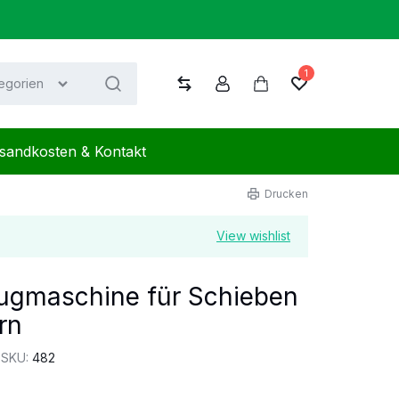
1
tegorien
Vergleichen
Konto
Warenkorb
Wunschliste
sandkosten & Kontakt
Drucken
View wishlist
Zugmaschine für Schieben
rn
SKU:
482