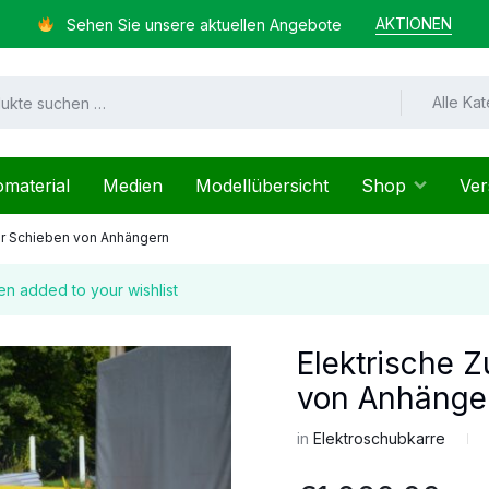
AKTIONEN
Sehen Sie unsere aktuellen Angebote
Alle Ka
omaterial
Medien
Modellübersicht
Shop
Ver
ür Schieben von Anhängern
n added to your wishlist
Elektrische 
von Anhänge
in
Elektroschubkarre