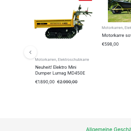
Motorkarren, Ele
Motorkarre sof
€
598,00
Motorkarren, Elektroschubkarre
Neuheit! Elektro Mini
Dumper Lumag MD450E
€
1.890,00
€
2.990,00
Allgemeine Gesch