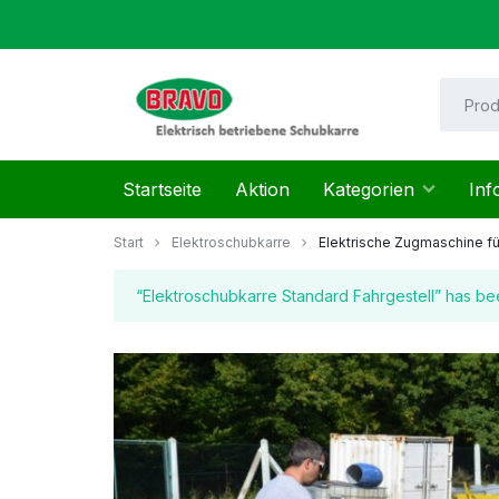
Zum
Inhalt
springen
Mayer
Startseite
Aktion
Kategorien
Inf
Helmut
Start
Elektroschubkarre
Elektrische Zugmaschine f
“Elektroschubkarre Standard Fahrgestell” has bee