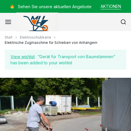
Zum
AKTIONEN
Sehen Sie unsere aktuellen Angebote
Inhalt
springen
Mayer
Start
Elektroschubkarre
Elektrische Zugmaschine für Schieben von Anhängern
Helmut
View wishlist
“Gerät für Transport von Baumstämmen”
has been added to your wishlist