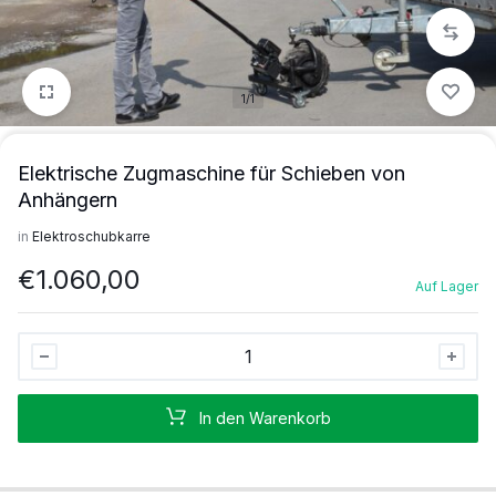
1/1
Elektrische Zugmaschine für Schieben von
Anhängern
in
Elektroschubkarre
€
1.060,00
Auf Lager
Elektrische
Zugmaschine
für
In den Warenkorb
Schieben
von
Anhängern