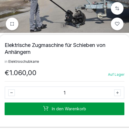
1/1
Elektrische Zugmaschine für Schieben von
Anhängern
in
Elektroschubkarre
€
1.060,00
Auf Lager
Elektrische
Zugmaschine
für
In den Warenkorb
Schieben
von
Anhängern