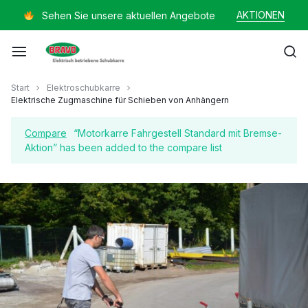
Zum
AKTIONEN
Sehen Sie unsere aktuellen Angebote
Inhalt
springen
Mayer
Start
Elektroschubkarre
Elektrische Zugmaschine für Schieben von Anhängern
Helmut
Compare
“Motorkarre Fahrgestell Standard mit Bremse-
Aktion” has been added to the compare list