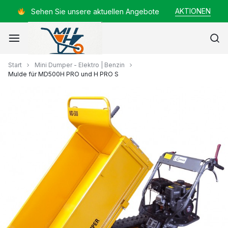
Zum
AKTIONEN
Sehen Sie unsere aktuellen Angebote
Inhalt
springen
Mayer
Start
Mini Dumper - Elektro | Benzin
Mulde für MD500H PRO und H PRO S
Helmut