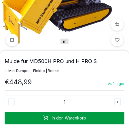
1/1
Mulde für MD500H PRO und H PRO S
in
Mini Dumper - Elektro | Benzin
€
448,99
Auf Lager
Mulde
für
MD500H
In den Warenkorb
PRO
und