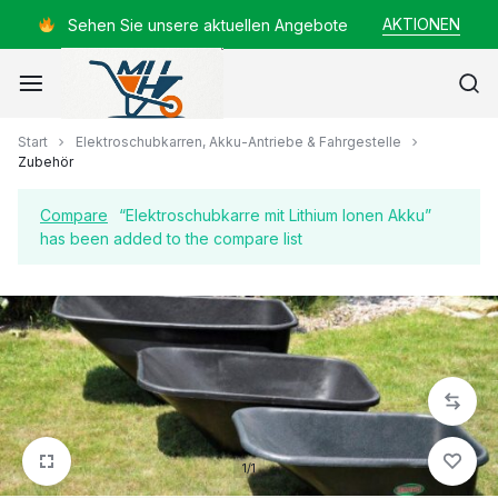
Zum
AKTIONEN
Sehen Sie unsere aktuellen Angebote
Inhalt
springen
Mayer
Start
Elektroschubkarren, Akku-Antriebe & Fahrgestelle
Zubehör
Helmut
Compare
“Elektroschubkarre mit Lithium Ionen Akku”
has been added to the compare list
1/1