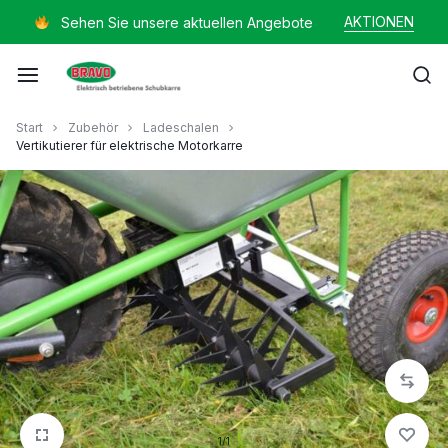
Zum
AKTIONEN
Sehen Sie unsere aktuellen Angebote
Inhalt
springen
Mayer
Start
Zubehör
Ladeschalen
Vertikutierer für elektrische Motorkarre
Helmut
1/1