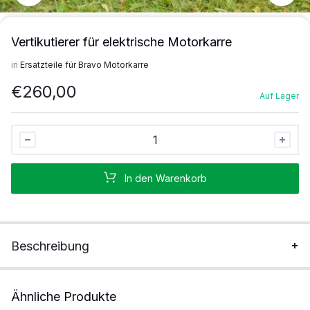
Vertikutierer für elektrische Motorkarre
in
Ersatzteile für Bravo Motorkarre
€
260,00
Auf Lager
Vertikutierer
für
elektrische
In den Warenkorb
Motorkarre
Stück
Beschreibung
Ähnliche Produkte